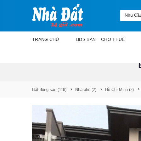
Nhu Cầ
TRANG CHỦ
BĐS BÁN – CHO THUÊ
D
ự
á
n
Bất động sản
(118)
Nhà phố
(2)
Hồ Chí Minh
(2)
M
u
a
b
á
n
C