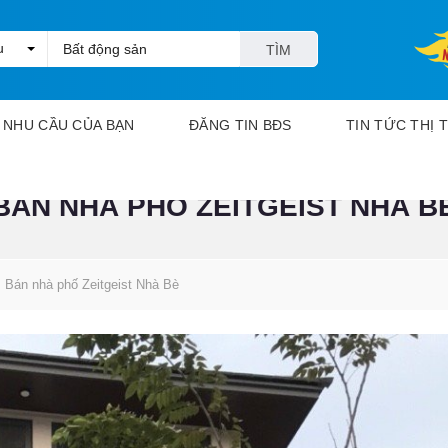
u
TÌM
KIẾM
NHU CẦU CỦA BẠN
ĐĂNG TIN BĐS
TIN TỨC THỊ
BÁN NHÀ PHỐ ZEITGEIST NHÀ B
N
h
à
đ
ấ
Bán nhà phố Zeitgeist Nhà Bè
t
c
ầ
n
m
u
a
N