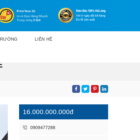
 TRƯỜNG
LIÊN HỆ
È
16.000.000.000đ
0909477288