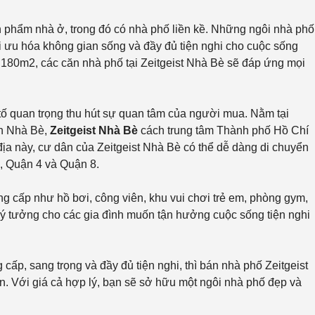
n phẩm nhà ở, trong đó có nhà phố liền kề. Những ngôi nhà phố
ối ưu hóa không gian sống và đầy đủ tiện nghi cho cuộc sống
n 180m2, các căn nhà phố tại Zeitgeist Nhà Bè sẽ đáp ứng mọi
 tố quan trọng thu hút sự quan tâm của người mua. Nằm tại
n Nhà Bè,
Zeitgeist Nhà Bè
cách trung tâm Thành phố Hồ Chí
c địa này, cư dân của Zeitgeist Nhà Bè có thể dễ dàng di chuyển
, Quận 4 và Quận 8.
ng cấp như hồ bơi, công viên, khu vui chơi trẻ em, phòng gym,
ý tưởng cho các gia đình muốn tận hưởng cuộc sống tiện nghi
ấp, sang trọng và đầy đủ tiện nghi, thì bán nhà phố Zeitgeist
n. Với giá cả hợp lý, bạn sẽ sở hữu một ngôi nhà phố đẹp và