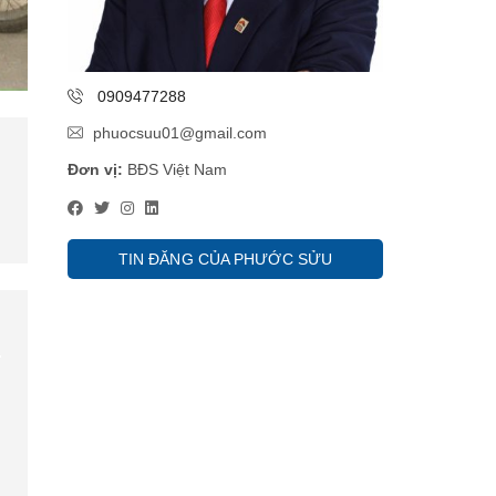
0909477288
phuocsuu01@gmail.com
Đơn vị:
BĐS Việt Nam
TIN ĐĂNG CỦA PHƯỚC SỬU