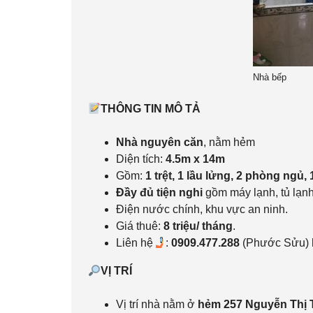
Nhà bếp
THÔNG TIN MÔ TẢ
Nhà nguyên căn
, nằm hẻm
Diện tích:
4.5m x 14m
Gồm:
1 trệt, 1 lầu lửng, 2 phòng ngủ,
Đầy đủ tiện nghi
gồm máy lạnh, tủ lạnh
Điện nước chính, khu vực an ninh.
Giá thuê:
8 triệu/ tháng
.
Liên hệ
:
0909.477.288
(Phước Sửu)
VỊ TRÍ
Vị trí nhà nằm ở
hẻm 257 Nguyễn Thị 