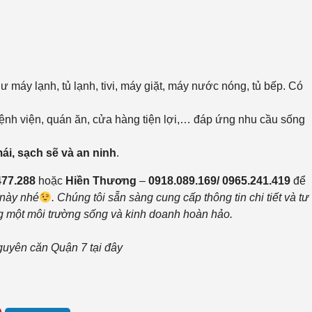
ư máy lạnh, tủ lạnh, tivi, máy giặt, máy nước nóng, tủ bếp. Có
nh viện, quán ăn, cửa hàng tiện lợi,… đáp ứng nhu cầu sống
i, sạch sẽ và an ninh
.
477.288
hoặc
Hiền Thương
–
0918.089.169/ 0965.241.419
để
này nhé
.
Chúng tôi sẵn sàng cung cấp thông tin chi tiết và tư
g một môi trường sống và kinh doanh hoàn hảo.
guyên căn Quận 7 tại đây