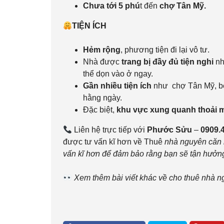
Chưa tới 5 phú
t đến
chợ Tân Mỹ.
TIỆN ÍCH
Hẻm rộng
, phương tiện đi lại vô tư.
Nhà được
trang bị đầy đủ tiện nghi
nh
thể dọn vào ở ngay.
Gần nhiều tiện ích
như chợ Tân Mỹ, bệ
hằng ngày.
Đặc biệt,
khu vực xung quanh thoải má
Liên hệ trực tiếp với
Phước Sửu
–
0909.
được tư vấn kĩ hơn về Thuê
nhà nguyên căn 
vấn kĩ hơn để đảm bảo rằng bạn sẽ tận hưởn
Xem thêm bài viết khác về cho thuê nhà n