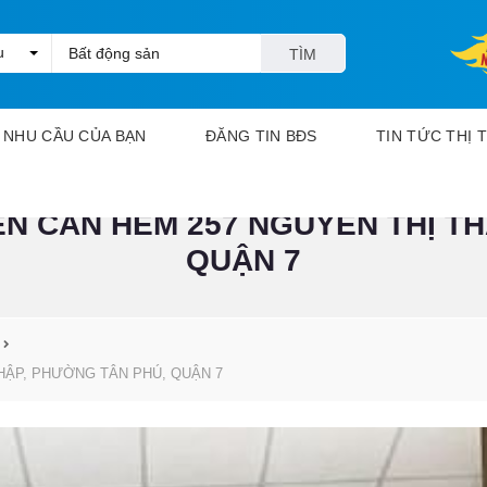
u
TÌM
KIẾM
NHU CẦU CỦA BẠN
ĐĂNG TIN BĐS
TIN TỨC THỊ
N CĂN HẺM 257 NGUYỄN THỊ TH
N
h
QUẬN 7
à
đ
ấ
t
c
ầ
HẬP, PHƯỜNG TÂN PHÚ, QUẬN 7
n
m
u
a
N