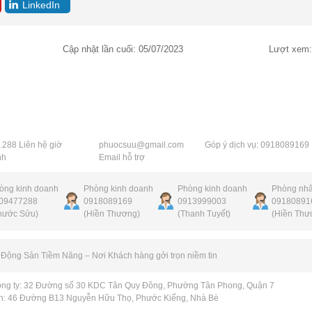
LinkedIn
Cập nhật lần cuối:
05/07/2023
Lượt xem:
TIN LIÊN HỆ
.288 Liên hệ giờ
phuocsuu@gmail.com
Góp ý dịch vụ: 0918089169
nh
Email hỗ trợ
òng kinh doanh
Phòng kinh doanh
Phòng kinh doanh
Phòng nhâ
09477288
0918089169
0913999003
09180891
hước Sửu)
(Hiền Thương)
(Thanh Tuyết)
(Hiền Thư
 Động Sản Tiềm Năng – Nơi Khách hàng gởi trọn niềm tin
công ty: 32 Đường số 30 KDC Tân Quy Đông, Phường Tân Phong, Quận 7
h: 46 Đường B13 Nguyễn Hữu Thọ, Phước Kiểng, Nhà Bè