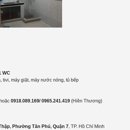
 1 WC
, tivi, máy giặt, máy nước nóng, tủ bếp
 hoặc
0918.089.169/ 0965.241.419
(Hiền Thương)
Thập, Phường Tân Phú, Quận 7
, TP. Hồ Chí Minh