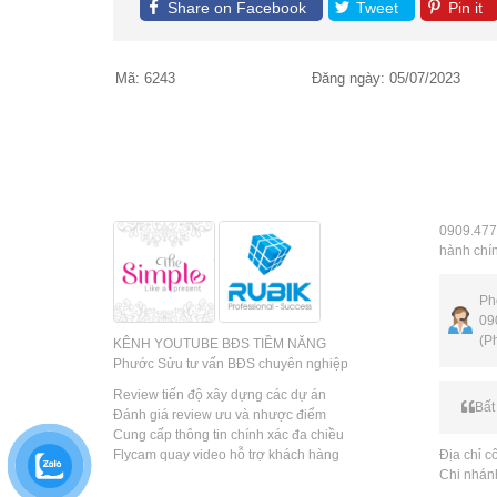
Share on Facebook
Tweet
Pin it
Mã:
6243
Đăng ngày:
05/07/2023
THƯƠNG HIỆU C
THÔNG 
0909.477
hành chí
Ph
09
(P
KÊNH YOUTUBE BĐS TIỀM NĂNG
Phước Sửu tư vấn BĐS chuyên nghiệp
Review tiến độ xây dựng các dự án
Bất
Đánh giá review ưu và nhược điểm
Cung cấp thông tin chính xác đa chiều
Flycam quay video hỗ trợ khách hàng
Địa chỉ 
Chi nhán