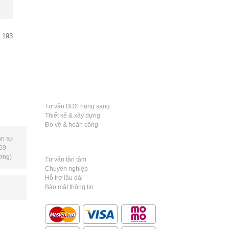
193
TƯ VẤN VÀ GIỚI THIỆU
Tư vấn BĐS hạng sang
Thiết kế & xây dựng
Đo vẽ & hoàn công
n sự
CAM KẾT
69
ơng)
Tư vấn tân tâm
Chuyên nghiệp
Hỗ trợ lâu dài
Bảo mật thông tin