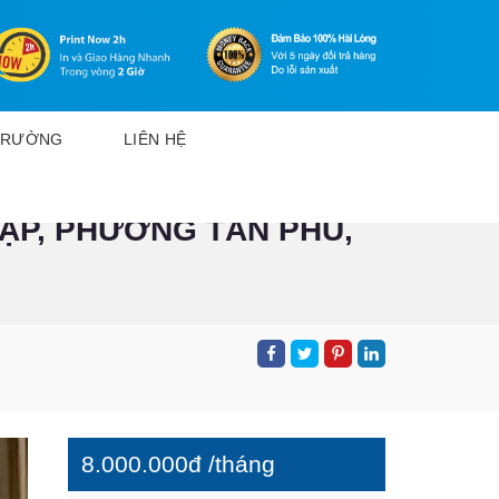
 TRƯỜNG
LIÊN HỆ
ẬP, PHƯỜNG TÂN PHÚ,
8.000.000đ /tháng