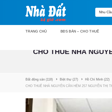
Nhu Cầ
TRANG CHỦ
BĐS BÁN – CHO THUÊ
CHO THUÊ NHÀ NGUYÊ
D
ự
á
n
M
Bất động sản
(118)
Biệt thự
(27)
Hồ Chí Minh
(22)
u
a
CHO THUÊ NHÀ NGUYÊN CĂN HẺM 257 NGUYỄN THỊ T
b
á
n
C